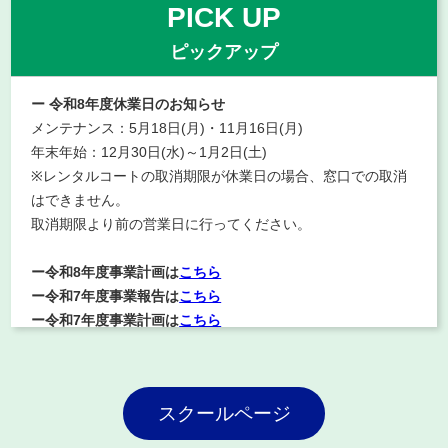
PICK UP
シングルス大会
のお知らせ
組合せドロー表をアップしました。
ピックアップ
72歳以上はブロック別にリーグ戦→順位戦、72歳未満は
トーナメント戦です。
ー 令和8年度休業日のお知らせ
72歳未満はコンソレ等も計画しています。
メンテナンス：5月18日(月)・11月16日(月)
日程については、「開催案内」の７項日程を確認くださ
い。
年末年始：12月30日(水)～1月2日(土)
また「ハンデキャップ」「連絡事項」も再度確認くださ
※レンタルコートの取消期限が休業日の場合、窓口での取消
い。
はできません。
詳細はこちら
取消期限より前の営業日に行ってください。
ー令和8年度事業計画は
こちら
2026.7.19
拠点テニスクラブ
ー令和7年度事業報告は
こちら
ー令和7年度事業計画は
こちら
家族割引のお知らせ
ー令和6年度事業報告は
こちら
期間：令和8年8月8日（土）～8月16日（日）
ー令和6年度事業計画は
こちら
詳細はこちら
ー 令和5年度事業報告は
こちら
スクールページ
ー
令和5年度事業計画は
こちら
ー 令和4年度事業報告は
こちら
2026.7.12
教室・イベント