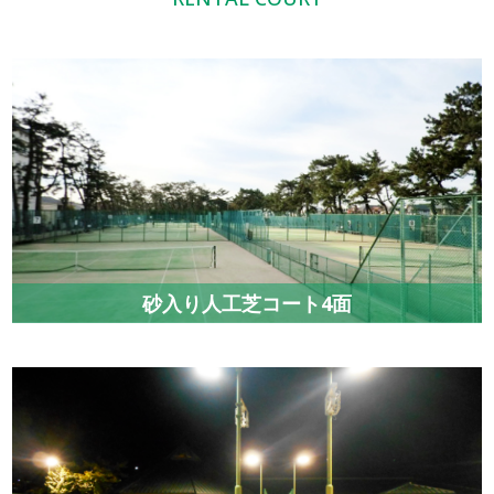
2026.4.29
お知らせ
＝暑さ指数＜WBGT>が31℃を超えた場合のレンタルコー
ト利用者の皆さまへの対応について＝
原則運動中止をお知らせしています。⇒その際は雨天中
止と同様の対応を致します。
2026.3.22
教室・イベント
2026年度前期ナイター練習会の募集要項を掲載しまし
た。
砂入り人工芝コート4面
2023.01.28
お知らせ
プレー中の「声」についてのお願い
近隣の方より、大きな声や歓声がよく聞こえるとの苦情
がありました。テニスを楽しくプレーされていることと