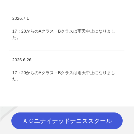
3月１日（日）１４時～１６時・精道小学校にて開催され
る芦屋市地域クラブ説明会に参加します。
体育館でお待ちしております。
2026.7.1
17：20からのAクラス・Bクラスは雨天中止になりまし
2026.2.5
た。
特設ページを開設しました。
ご案内・2026年度日程表・入部届けをアップしました。
2026.6.26
17：20からのAクラス・Bクラスは雨天中止になりまし
た。
2026.6.24
17：20からのAクラス・Bクラスは雨天中止になりまし
ＡＣユナイテッドテニススクール
た。